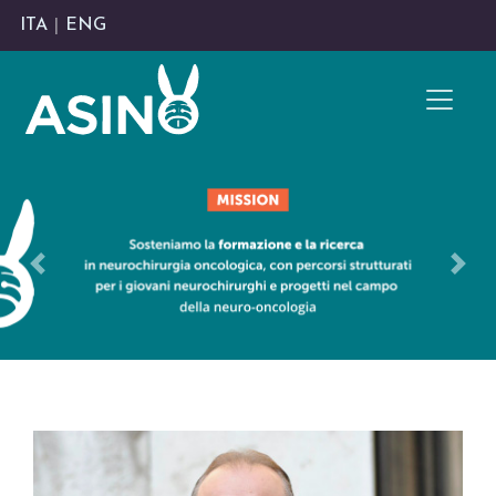
ITA
|
ENG
Previous
Nex