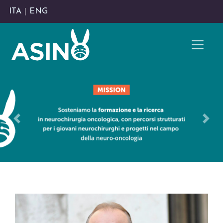
ITA
|
ENG
Previous
Nex