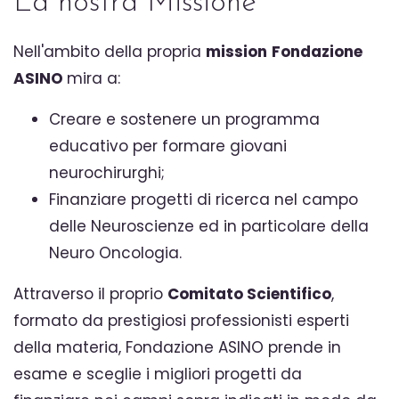
La nostra Missione
Nell'ambito della propria
mission
Fondazione
ASINO
mira a:
Creare e sostenere un programma
educativo per formare giovani
neurochirurghi;
Finanziare progetti di ricerca nel campo
delle Neuroscienze ed in particolare della
Neuro Oncologia.
Attraverso il proprio
Comitato Scientifico
,
formato da prestigiosi professionisti esperti
della materia, Fondazione ASINO prende in
esame e sceglie i migliori progetti da