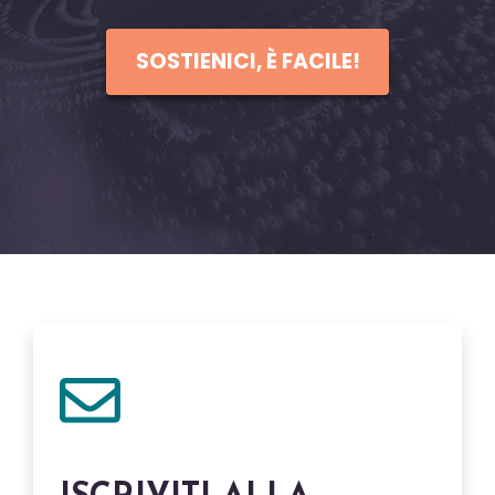
SOSTIENICI, È FACILE!