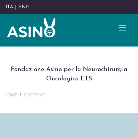
ITA
|
ENG
Fondazione Asino per la Neurochirurgia
Oncologica ETS
HOME
SOSTIENICI