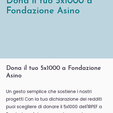
Dona il tuo 5x1000 a
Fondazione Asino
Dona il tuo 5x1000 a Fondazione
Asino
Un gesto semplice che sostiene i nostri
progetti Con la tua dichiarazione dei redditi
puoi scegliere di donare il 5x1000 dell'IRPEF a