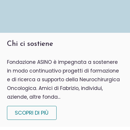
Chi ci sostiene
Fondazione ASINO è impegnata a sostenere
in modo continuativo progetti di formazione
e di ricerca a supporto della Neurochirurgica
Oncologica. Amici di Fabrizio, individui,
aziende, altre fonda...
SCOPRI DI PIÙ