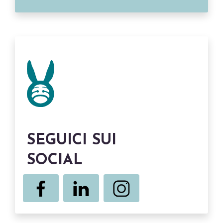
SEGUICI SUI
SOCIAL