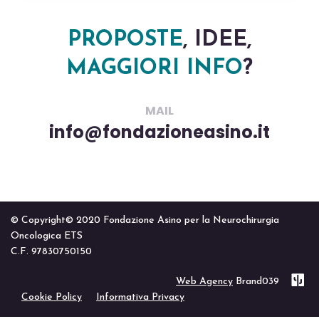
PROPOSTE
, IDEE,
MAGGIORI INFO
?
MAIL
info@fondazioneasino.it
© Copyright© 2020 Fondazione Asino per la Neurochirurgia
Oncologica ETS
C.F. 97830750150
Web Agency
Brand039
Cookie Policy
Informativa Privacy